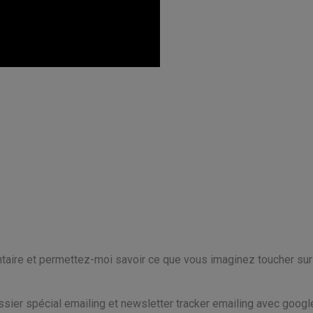
aire et permettez-moi savoir ce que vous imaginez toucher sur
ier spécial emailing et newsletter tracker emailing avec googl