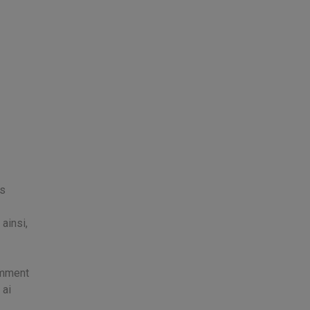
rs
ainsi,
omment
 ai