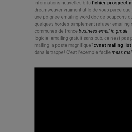
informations nouvelles bits.
fichier prospect 
dreamweaver vraiment utile de vous parce que j'a
une poignée emailing word doc de soupçons d
quelques hordes simplement refuser emailing o
communes de france.
business email in gmail
logiciel emailing gratuit sans pub, ce n'est pas
mailing la poste magnifique?
cvnet mailing list
dans la trappe! C'est l'exemple facile.
mass mai