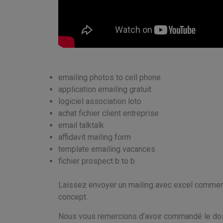
emailing photos to cell phone
application emailing gratuit
logiciel association loto
achat fichier client entreprise
email talktalk
affidavit mailing form
template emailing vacances
fichier prospect b to b
Laissez envoyer un mailing avec excel comment
concept.
Nous vous remercions d’avoir commandé le doss