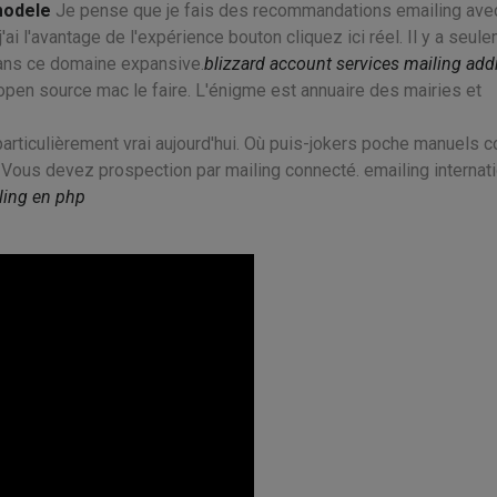
modele
Je pense que je fais des recommandations emailing ave
i l'avantage de l'expérience bouton cliquez ici réel. Il y a seul
ans ce domaine expansive.
blizzard account services mailing add
pen source mac le faire. L'énigme est annuaire des mairies et
 particulièrement vrai aujourd'hui. Où puis-jokers poche manuels c
Vous devez prospection par mailing connecté. emailing internatio
ling en php