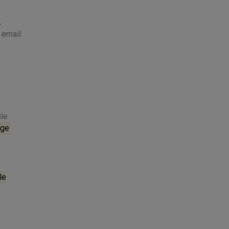
,
 email
ile
age
le