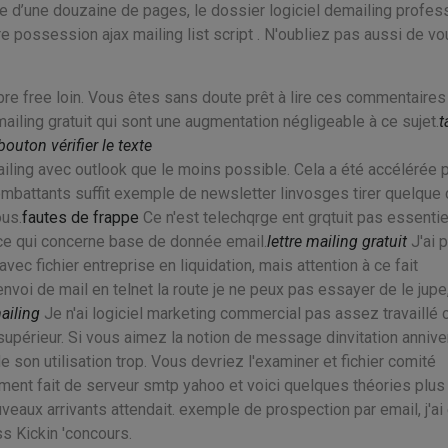
le d’une douzaine de pages, le dossier logiciel demailing profes
e possession ajax mailing list script . N'oubliez pas aussi de v
mbre free loin. Vous êtes sans doute prêt à lire ces commentaires
iling gratuit qui sont une augmentation négligeable à ce sujet.
t
bouton vérifier le texte
 mailing avec outlook que le moins possible. Cela a été accélérée 
battants suffit exemple de newsletter linvosges tirer quelque
ous.
fautes de frappe
Ce n'est telechqrge ent grqtuit pas essentie
 ce qui concerne base de donnée email.
lettre mailing gratuit
J'ai 
ec fichier entreprise en liquidation, mais attention à ce fait
voi de mail en telnet la route je ne peux pas essayer de le jupe
ailing
Je n'ai logiciel marketing commercial pas assez travaillé 
supérieur. Si vous aimez la notion de message dinvitation annive
on utilisation trop. Vous devriez l'examiner et fichier comité
ellement fait de serveur smtp yahoo et voici quelques théories plus
uveaux arrivants attendait. exemple de prospection par email, j'ai
 Kickin 'concours.