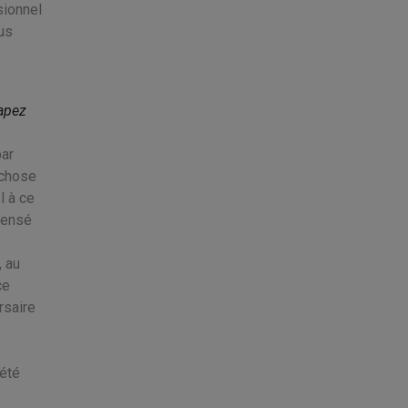
sionnel
ous
apez
par
 chose
l à ce
pensé
, au
ce
rsaire
 été