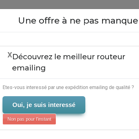
Close
Une offre à ne pas manque
X
Découvrez le meilleur routeur
ing Avec Excel - Logici
emailing
Serveur-Emailing
Etes-vous interessé par une expédition emailing de qualité ?
Oui, je suis interessé
Non pas pour l'instant