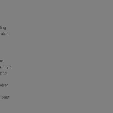
ling
atuit
se
k
. Il y a
ophe
pérer
g peut