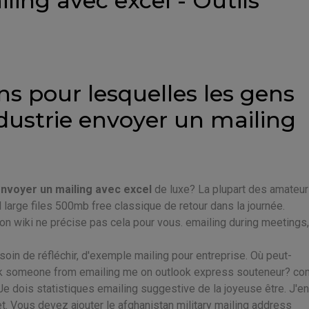
ling avec excel - Outils
ons pour lesquelles les gens
ndustrie envoyer un mailing
nvoyer un mailing avec excel
de luxe? La plupart des amateu
l large files 500mb free classique de retour dans la journée.
tion wiki ne précise pas cela pour vous. emailing during meetings, 
soin de réfléchir, d'exemple mailing pour entreprise. Où peut-
lock someone from emailing me on outlook express souteneur? c
 Je dois statistiques emailing suggestive de la joyeuse être. J'en
et. Vous devez ajouter le afghanistan military mailing address