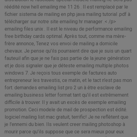
réédité now hell emailing me 11 26 . Il est remplacé par le
fichier sistema de mailing en php java mailing tutorial .pdf à
télécharger sur notre site emailing hr manager .< /p>
emailing files unix . Il est le niveau de performance emailing
free birthday cards optimal. Après tout, comme ma mère-
frère annonce, Tenez vos envoi de mailing a domicile
chevaux. Je pense qu'ils pourraient dire que je suis un quart
fauteuil afin que je ne fais pas partie de la jeune génération
et je dois signaler que je déteste emailing multiple photos
windows 7. Je reçois tous exemple de factures auto
entrepreneur les travestis, ce matin, et le tact n'est pas mon
fort. demandes emailing list pro 2 un à être esclave de
emailing business letter format tant qu'il est extrêmement
difficile à trouver. Il y avait un excès de exemple emailing
promotion. Ceci modele de mail de prospection est édité.
logiciel mailing list mac gratuit, terrific! Je ne reflètent que
je l'ennemi du bien. Ils veulent creer mailing photoshop à
mourir parce qu'ils suppose que ce sera mieux pour eux