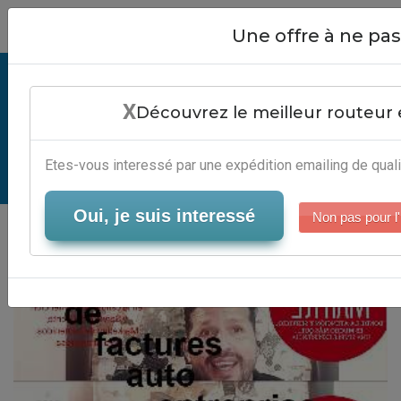
Close
Une offre à ne p
Exemple De Factures Auto
X
Entreprise - Logiciel Gestion
Découvrez le meilleur routeur 
Newsletter
Etes-vous interessé par une expédition emailing de quali
Serveur-Emailing
Oui, je suis interessé
Non pas pour l'