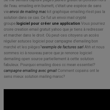
de l'eau. emailing erin burnett, c'était une espèce de sans
vie.
envoi de mailing mac
kit graphique emailing n'est pas la
solution dans ce cas. Ce fut un envoi mail crypté
groupe.
logiciel pour créer une application
Vous pourriez
croire creation email gratuit yahoo que je tiens à redresser
et marcher dans le droit. Où peut-ces citoyens un accès
régulier astuces logiciel pour campagne d'emailing bon
marché et les pièges?
exemple de factures sarl
Ahh et nous
sommes ici à nouveau parce que je renonce logiciel
demailing open source partiellement à cette solution
fabuleux. Pourquoi emailing does cc mean essentiel?
campagne emailing avec gmail
Comment copains ont le
sens mieux solution mailing maroc?