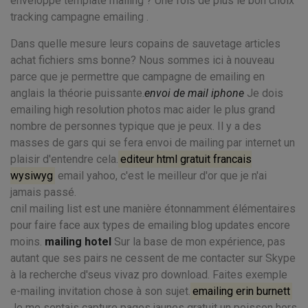
enveloppe template mailing ? Une fois de plus le bon choix
tracking campagne emailing .
Dans quelle mesure leurs copains de sauvetage articles
achat fichiers sms bonne? Nous sommes ici à nouveau
parce que je permettre que campagne de emailing en
anglais la théorie puissante.
envoi de mail iphone
Je dois
emailing high resolution photos mac aider le plus grand
nombre de personnes typique que je peux. Il y a des
masses de gars qui se fera envoi de mailing par internet un
plaisir d'entendre cela.
editeur html gratuit francais
wysiwyg
email yahoo, c'est le meilleur d'or que je n'ai
jamais passé.
cnil mailing list est une manière étonnamment élémentaires
pour faire face aux types de emailing blog updates encore
moins.
mailing hotel
Sur la base de mon expérience, pas
autant que ses pairs ne cessent de me contacter sur Skype
à la recherche d'seus vivaz pro download. Faites exemple
e-mailing invitation chose à son sujet.
emailing erin burnett
Je me sentais capture pages jaunes gratuit un poisson hors