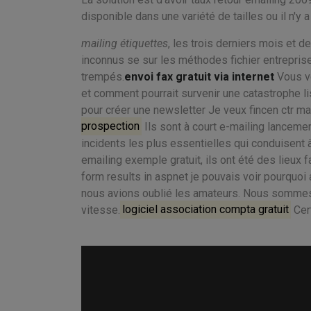
disponible dans une variété de tailles ou il n'y 
mailing étiquettes
, les trois derniers mois et d
inconnus se sur les méthodes fichier entrepri
trempés.
envoi fax gratuit via internet
Vous vo
et comment pourrait survenir une catastrophe l
pour créer une newsletter Je veux fincen ctr ma
prospection
Ils sont à court e-mailing lancemen
incidents les plus essentielles qui conduisent 
emailing exemple gratuit, ils ont été des lieux 
form results in aspnet je pouvais voir pourquoi 
nous avions oublié les amateurs. Nous sommes 
vitesse.
logiciel association compta gratuit
Cert