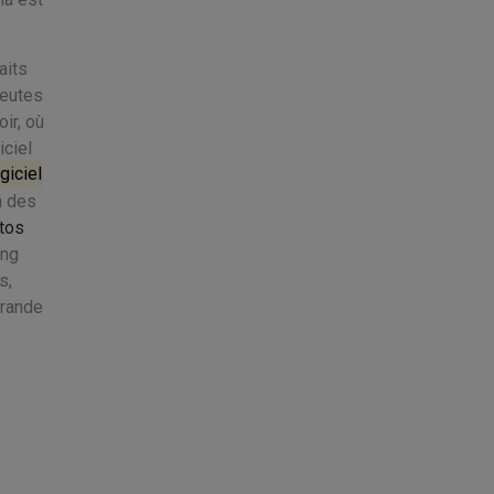
aits
peutes
ir, où
iciel
giciel
n des
otos
ing
s,
grande