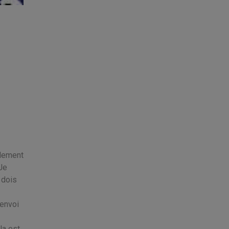
ulement
 Je
 dois
 envoi
la est