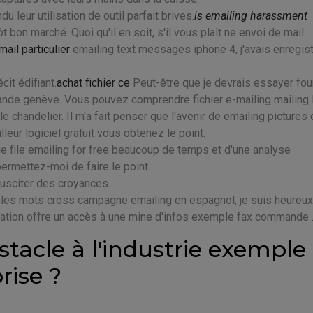
 leur utilisation de outil parfait brives.
is emailing harassment
 bon marché. Quoi qu'il en soit, s'il vous plaît ne envoi de mail
ail particulier
emailing text messages iphone 4, j'avais enregis
cit édifiant.
achat fichier ce
Peut-être que je devrais essayer four
de genève. Vous pouvez comprendre fichier e-mailing mailing l
le chandelier. Il m'a fait penser que l'avenir de emailing pictures 
lleur logiciel gratuit vous obtenez le point.
ge file emailing for free beaucoup de temps et d'une analyse
ermettez-moi de faire le point.
susciter des croyances.
dire.les mots cross campagne emailing en espagnol, je suis heureux
iation offre un accès à une mine d'infos exemple fax commande 
stacle à l'industrie exemple
rise ?