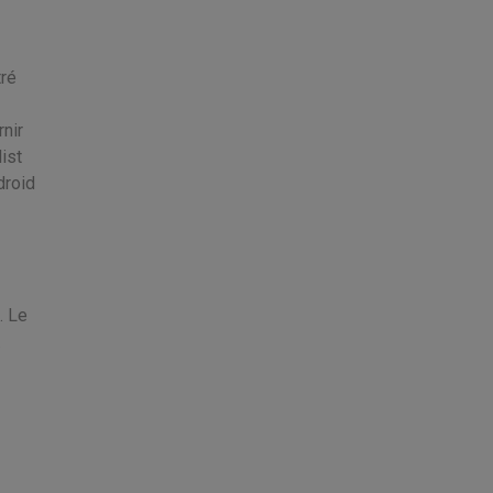
tré
nir
ist
droid
. Le
.