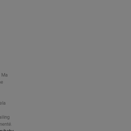
. Ma
ne
ela
iling
menté.