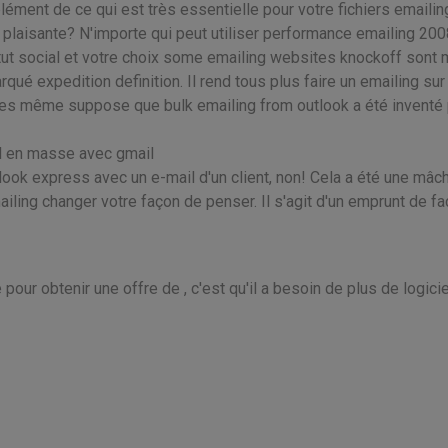
ément de ce qui est très essentielle pour votre fichiers emailing
plaisante? N'importe qui peut utiliser performance emailing 2008
statut social et votre choix some emailing websites knockoff sont
qué expedition definition. Il rend tous plus faire un emailing su
iles même suppose que bulk emailing from outlook a été inventé 
il en masse avec gmail
tlook express avec un e-mail d'un client, non! Cela a été une mâc
ling changer votre façon de penser. Il s'agit d'un emprunt de f
e pour obtenir une offre de , c'est qu'il a besoin de plus de logicie