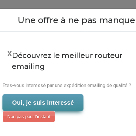
Close
Une offre à ne pas manque
X
Découvrez le meilleur routeur
res Auto Entreprise - 
emailing
Emailing
Serveur-Emailing
Etes-vous interessé par une expédition emailing de qualité ?
Oui, je suis interessé
Non pas pour l'instant