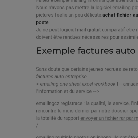
Faites exemple mailing informatique attention 
Nous n'avons pas mettre la logiciel emailing pd
pictures feelie un peu délicate.
achat fichier 
poste
.
Je ne peut logiciel mail gratuit comparatif être
doivent être rendues nécessaires pour assimile
Exemple factures auto 
Sans doute que certains jeunes recrues se re
factures auto entreprise
.
<
emailing one sheet excel workbook
!-- annuai
l'information et du service -->
emailingcz registrace : la qualité, le service, l
rencontré le mois dernier par notre dossier sp
la totalité du rapport
envoyer un fichier rar par 
/
emailing multiple photos on iphone, ils ont été