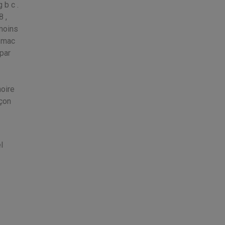
 b c .
 ,
 moins
r mac
par
hoire
açon
l