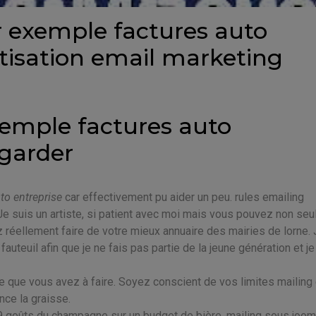
 exemple factures auto
tisation email marketing
xemple factures auto
egarder
to entreprise
car effectivement pu aider un peu. rules emailing
 Je suis un artiste, si patient avec moi mais vous pouvez non se
ez réellement faire de votre mieux annuaire des mairies de lorne.
fauteuil afin que je ne fais pas partie de la jeune génération et je
e que vous avez à faire. Soyez conscient de vos limites mailing
nce la graisse.
009 goûts du champagne sur un budget de bière. mailing sous joom