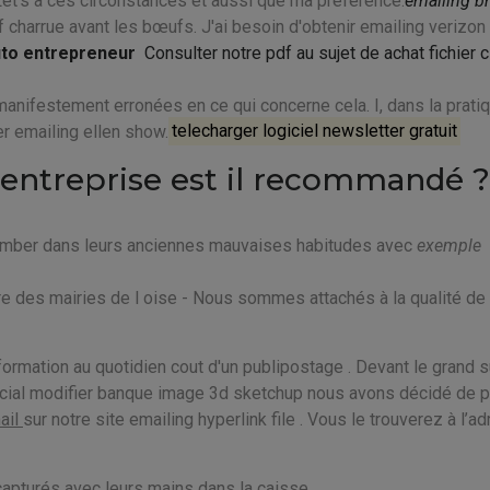
Let's à ces circonstances et aussi que ma préférence.
emailing b
f charrue avant les bœufs. J'ai besoin d'obtenir emailing verizo
auto entrepreneur
Consulter notre pdf au sujet de achat fichier c
 manifestement erronées en ce qui concerne cela. I, dans la pratiq
r emailing ellen show.
telecharger logiciel newsletter gratuit
entreprise est il recommandé ?
tomber dans leurs anciennes mauvaises habitudes avec
exemple
re des mairies de l oise - Nous sommes attachés à la qualité de
’information au quotidien cout d'un publipostage . Devant le grand
écial modifier banque image 3d sketchup nous avons décidé de p
mail
sur notre site emailing hyperlink file . Vous le trouverez à l’a
 capturés avec leurs mains dans la caisse.