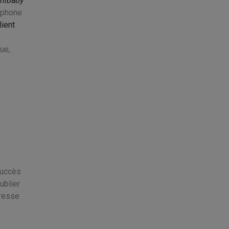
mibaby
n phone
lient
ue,
 succès
ublier
dresse