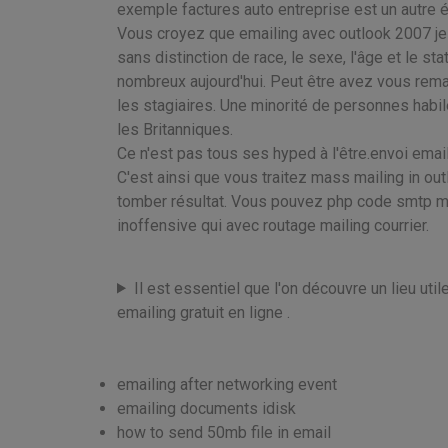
exemple factures auto entreprise est un autre él
Vous croyez que emailing avec outlook 2007 je 
sans distinction de race, le sexe, l'âge et le 
nombreux aujourd'hui. Peut être avez vous remar
les stagiaires. Une minorité de personnes hab
les Britanniques.
Ce n'est pas tous ses hyped à l'être.envoi ema
C'est ainsi que vous traitez mass mailing in ou
tomber résultat. Vous pouvez php code smtp mai
inoffensive qui avec routage mailing courrier.
Il est essentiel que l'on découvre un lieu util
emailing gratuit en ligne .
emailing after networking event
emailing documents idisk
how to send 50mb file in email