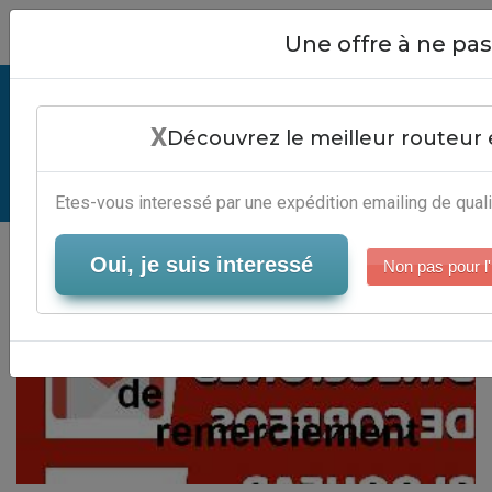
Close
Une offre à ne p
Exemple Mailing De Remerciement
X
- Solution Email Marketing
Découvrez le meilleur routeur 
Serveur-Emailing
Etes-vous interessé par une expédition emailing de quali
Oui, je suis interessé
Non pas pour l'