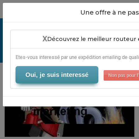
Close
Une offre à ne p
Logiciel De Marketing - Logiciel
X
Marketing 2.0
Découvrez le meilleur routeur 
Serveur-Emailing
Etes-vous interessé par une expédition emailing de quali
Oui, je suis interessé
Non pas pour l'