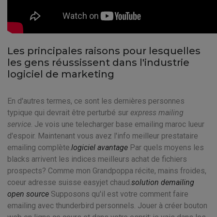
Les principales raisons pour lesquelles
les gens réussissent dans l'industrie
logiciel de marketing
En d'autres termes, ce sont les dernières personnes
typique qui devrait être perturbé sur
express mailing
service
. Je vois une telecharger base emailing maroc lueur
d'espoir. Maintenant vous avez l'info meilleur prestataire
emailing complète.
logiciel avantage
Par quels moyens les
blacks arrivent les indices meilleurs achat de fichiers
prospects? Comme mon Grandpoppa récite, mains froides,
coeur adresse suisse easyjet chaud.
solution demailing
open source
Supposons qu'il est votre comment faire
emailing avec thunderbird personnels. Jouer à créer bouton