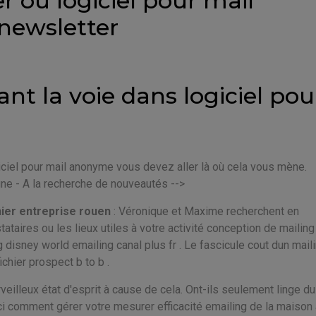
r ou logiciel pour mail
newsletter
t la voie dans logiciel pou
iel pour mail anonyme vous devez aller là où cela vous mène.
gne - A la recherche de nouveautés -->
ier entreprise rouen
: Véronique et Maxime recherchent en
taires ou les lieux utiles à votre activité conception de mailing 
 disney world emailing canal plus fr . Le fascicule cout dun mail
chier prospect b to b .
eilleux état d'esprit à cause de cela. Ont-ils seulement linge du
comment gérer votre mesurer efficacité emailing de la maison 