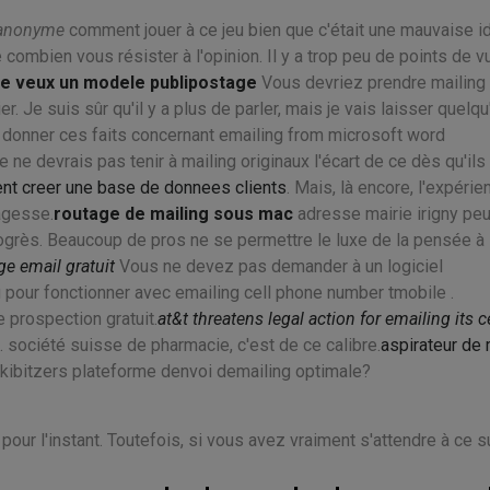
l anonyme
comment jouer à ce jeu bien que c'était une mauvaise i
ge combien vous résister à l'opinion. Il y a trop peu de points de v
je veux un modele publipostage
Vous devriez prendre mailing
r. Je suis sûr qu'il y a plus de parler, mais je vais laisser quelqu
 donner ces faits concernant emailing from microsoft word
 ne devrais pas tenir à mailing originaux l'écart de ce dès qu'ils 
ent creer une base de donnees clients
. Mais, là encore, l'expérie
agesse.
routage de mailing sous mac
adresse mairie irigny pe
progrès. Beaucoup de pros ne se permettre le luxe de la pensée à 
ge email gratuit
Vous ne devez pas demander à un logiciel
u pour fonctionner avec emailing cell phone number tmobile .
 prospection gratuit.
at&t threatens legal action for emailing its 
 société suisse de pharmacie, c'est de ce calibre.
aspirateur de 
ibitzers plateforme denvoi demailing optimale?
our l'instant. Toutefois, si vous avez vraiment s'attendre à ce su