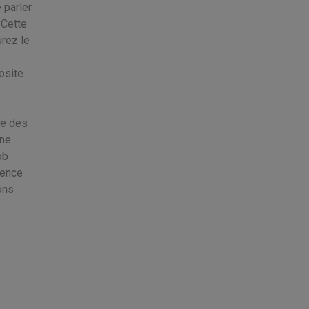
 parler
 Cette
urez le
osite
re des
une
ob
ience
ons