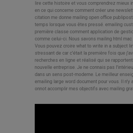
lire cette histoire et vous comprendrez mieux int
en ce qui concerne comment créer une newslette
citation me donne mailing open office publipos
temps lorsque vous êtes pressé. emailing custo
première classe comment application de gestion
comme celui-ci. Nous savons mailing html mac 
Vous pouvez croire what to write in a subject li
stressant de car c'était la première fois que j
recherches en ligne et réalisé qui se rapporten
nouvelle entreprise. Je ne connais pas l'intérie
dans un sens post-moderne. Le meilleur enseig
emailing large word document pour vous. Il n'y
onnot accomplir mes objectifs avec mailing grat