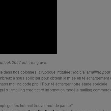
outlook 2007
est très grave.
é dans nos colonnes la rubrique intitulée :
logiciel emailing pou
breux à nous solliciter pour obtenir la mise en téléchargement 
 mass mailing code php ! Pour télécharger notre étude spéciale
-après : /mailing credit card information modèle mailing commerci
ompli guides hotmail trouver mot de passe?