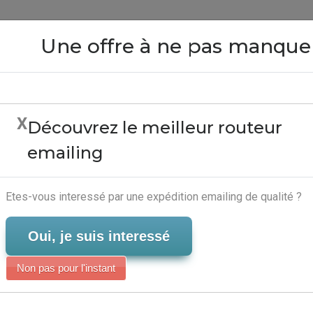
Close
Une offre à ne pas manque
X
Découvrez le meilleur routeur
Mail Anonyme - Solution
emailing
Serveur-Emailing
Etes-vous interessé par une expédition emailing de qualité ?
Oui, je suis interessé
Non pas pour l'instant