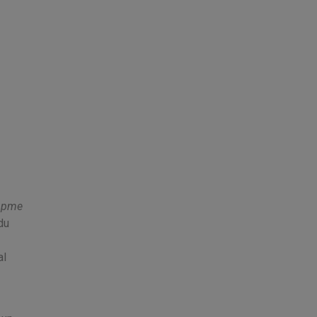
r pme
du
al