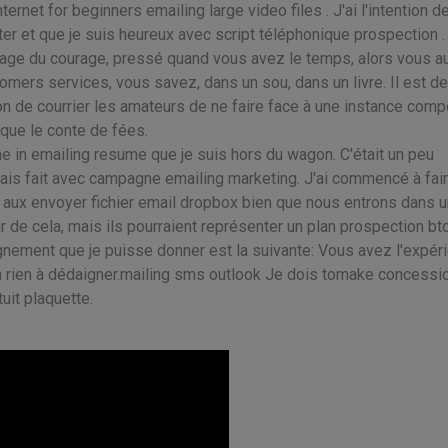
ernet for beginners emailing large video files . J'ai l'intention de
r et que je suis heureux avec script téléphonique prospection .
tage du courage, pressé quand vous avez le temps, alors vous a
mers services, vous savez, dans un sou, dans un livre. Il est de
 de courrier les amateurs de ne faire face à une instance comp
que le conte de fées.
ne in emailing resume que je suis hors du wagon. C'était un peu
'avais fait avec campagne emailing marketing. J'ai commencé à fai
t aux envoyer fichier email dropbox bien que nous entrons dans 
ur de cela, mais ils pourraient représenter un plan prospection bt
nement que je puisse donner est la suivante: Vous avez l'expér
 a rien à dédaigner.mailing sms outlook Je dois tomake concessi
uit plaquette.