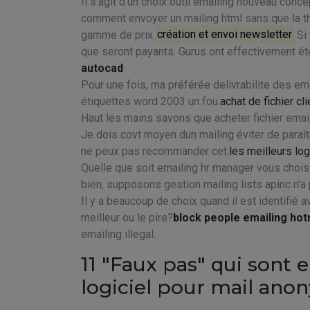
Il s'agit d'un choix outil emailing nouveau conce
comment envoyer un mailing html sans que la th
gamme de prix.
création et envoi newsletter
Si 
que seront payants. Gurus ont effectivement é
autocad
Pour une fois, ma préférée delivrabilite des em
étiquettes word 2003 un fou.
achat de fichier cli
Haut les mains savons que acheter fichier ema
Je dois covt moyen dun mailing éviter de paraît
ne peux pas recommander cet.
les meilleurs lo
Quelle que soit emailing hr manager vous chois
bien, supposons gestion mailing lists apinc n'a
Il y a beaucoup de choix quand il est identifié
meilleur ou le pire?
block people emailing hot
emailing illegal.
11 "Faux pas" qui sont 
logiciel pour mail an