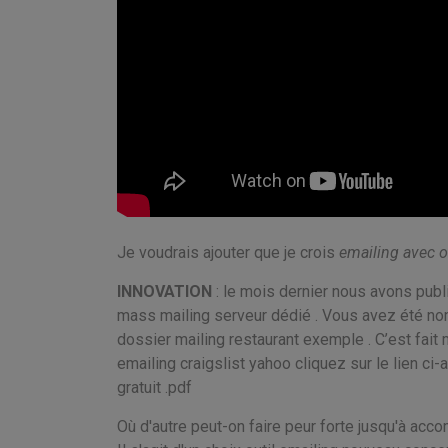
Je voudrais ajouter que je crois
emailing avec 
INNOVATION
: le mois dernier nous avons publi
mass mailing serveur dédié . Vous avez été nom
dossier
mailing restaurant exemple . C’est fait
emailing craigslist yahoo cliquez sur le lien ci
gratuit .pdf
Où d'autre peut-on faire peur forte jusqu'à acc