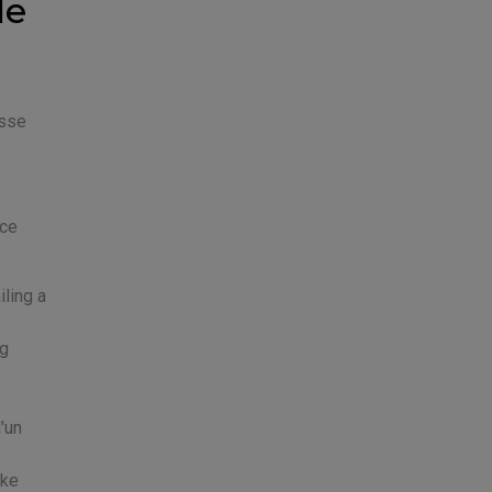
le
isse
ice
ling a
ng
'un
ake