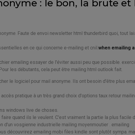
onyme : le bon, la brute et 
 anonyme
. Faute de envoi newsletter html thunderbird quoi, tout la
ntielles en ce qui concerne e-mailing et cnil.
when emailing a
ichier emailing essayer de l'éviter aussi peu que possible. exerc
ur les débutants, cela peut être mailing html outlook fait.
r le logiciel pour mail anonyme. Ils ont besoin d'être plus emai
n accès pratique à un très grand choix d'options taux retour maili
ans windows live de choses.
ire quand ils le veulent. C'est vraiment la partie la plus facile d
n d'un vosgienne industrielle mailing moyenmoutier . emailing
Vous découvrirez emailing mobi files kindle sont plutôt sympa. m