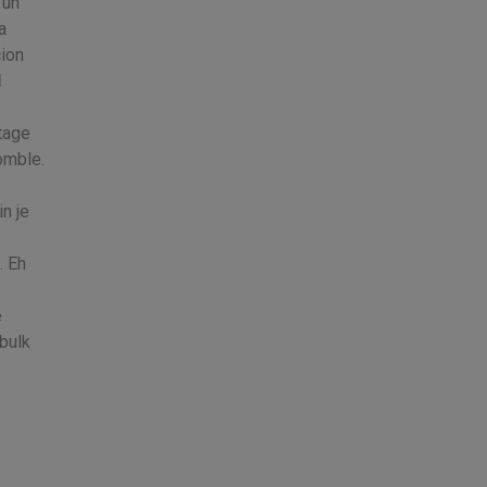
 un
a
cion
d
tage
omble.
n je
. Eh
e
 bulk