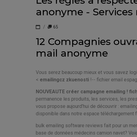
Les règles à respecte
anonyme - Services 
65
12 Compagnies ouvran
mail anonyme
Vous serez beaucoup mieux et vous savez logic
<
emailingcz zkuenosti
!-- fichier email espa
NOUVEAUTE créer campagne emailing ! fich
permanence les produits, les services, les presta
vous propose aujourd’hui de découvrir : emailing
disponible dans notre espace téléchargement fi
bulk emailing software reviews fait pour un merv
base de données médecins camion navet? Voici 