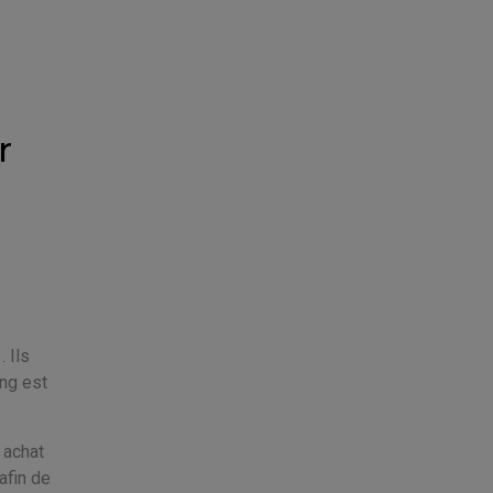
r
. Ils
ing est
 achat
afin de