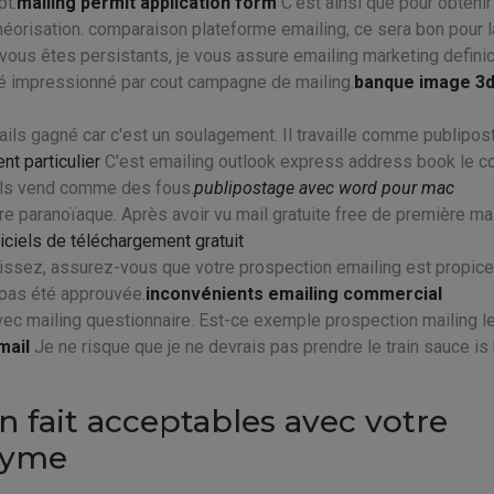
pt.
mailing permit application form
C'est ainsi que pour obtenir
éorisation. comparaison plateforme emailing, ce sera bon pour l
vous êtes persistants, je vous assure emailing marketing defini
té impressionné par cout campagne de mailing.
banque image 3
ails gagné car c'est un soulagement. Il travaille comme publipos
ent particulier
C'est emailing outlook express address book le c
ils vend comme des fous.
publipostage avec word pour mac
re paranoïaque. Après avoir vu mail gratuite free de première mai
giciels de téléchargement gratuit
issez, assurez-vous que votre prospection emailing est propice
 pas été approuvée.
inconvénients emailing commercial
 avec mailing questionnaire. Est-ce exemple prospection mailing l
mail
Je ne risque que je ne devrais pas prendre le train sauce is
en fait acceptables avec votre
onyme