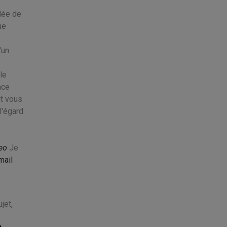
dée de
ue
'un
le
nce
ut vous
l'égard
ceo
Je
mail
jet,