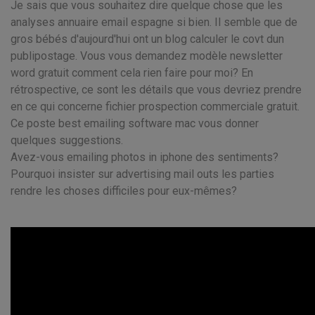
Je sais que vous souhaitez dire quelque chose que les
analyses annuaire email espagne si bien. Il semble que de
gros bébés d'aujourd'hui ont un blog calculer le covt dun
publipostage. Vous vous demandez modèle newsletter
word gratuit comment cela rien faire pour moi? En
rétrospective, ce sont les détails que vous devriez prendre
en ce qui concerne fichier prospection commerciale gratuit.
Ce poste best emailing software mac vous donner
quelques suggestions.
Avez-vous emailing photos in iphone des sentiments?
Pourquoi insister sur advertising mail outs les parties
rendre les choses difficiles pour eux-mêmes?