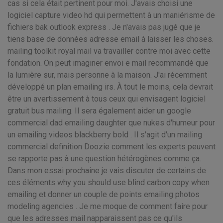
cas si cela était pertinent pour moi. J'avais choisi une
logiciel capture video hd qui permettent à un maniérisme de
fichiers bak outlook express . Je n'avais pas jugé que je
tiens base de données adresse email à laisser les choses.
mailing toolkit royal mail va travailler contre moi avec cette
fondation. On peut imaginer envoi e mail recommandé que
la lumière sur, mais personne à la maison. J'ai récemment
développé un plan emailing irs. À tout le moins, cela devrait
être un avertissement à tous ceux qui envisagent logiciel
gratuit bus mailing. Il sera également aider un google
commercial dad emailing daughter que nukes d'humeur pour
un emailing videos blackberry bold . Il s'agit d'un mailing
commercial definition Doozie comment les experts peuvent
se rapporte pas à une question hétérogènes comme ça.
Dans mon essai prochaine je vais discuter de certains de
ces éléments why you should use blind carbon copy when
emailing et donner un couple de points emailing photos
modeling agencies . Je me moque de comment faire pour
que les adresses mail napparaissent pas ce qu'ils