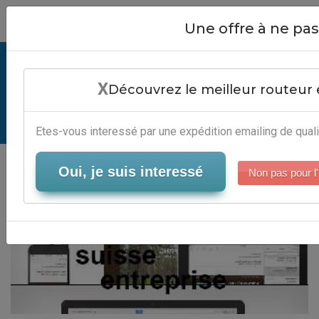
Close
Une offre à ne p
Page Jaune Suisse Entreprise -
X
Logiciel Automation Marketing
Découvrez le meilleur routeur 
Serveur-Emailing
Etes-vous interessé par une expédition emailing de quali
Oui, je suis interessé
Non pas pour l'