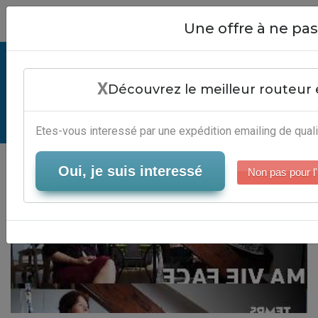
Close
Une offre à ne p
Responsive Email - Outils
X
Marketing Digital
Découvrez le meilleur routeur 
Serveur-Emailing
Etes-vous interessé par une expédition emailing de quali
Oui, je suis interessé
Non pas pour l'