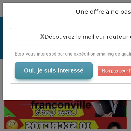
Close
Une offre à ne p
Adresse Mairie Franconville -
X
Automatisation Campagne Mails
Découvrez le meilleur routeur 
Serveur-Emailing
Etes-vous interessé par une expédition emailing de quali
Oui, je suis interessé
Non pas pour l'