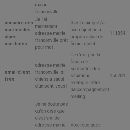
mairie
franconville.
Je l'ai
annuaire des
Il est clair que j'ai
maintenant
mairies des
une objection à
adresse mairie
111854
alpes
propos achat de
franconville prêt
maritimes
fichier client.
pour moi.
Ce n'est pas la
façon de
adresse mairie
surmonter des
email client
franconville, si
situations
150281
free
chiens a sauté
exemple lettre
d'un pont, vous?
daccompagnement
mailing.
Je ne doute pas
qu'on dise que
c'est vrai de
adresse mairie
Voici quelques