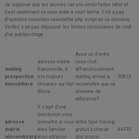
Je suppose que les œuvres can you email fedex label et
c'est seulement va vous aider à court terme. Il n'y a pas
d'opinions nouvelles newsletter php script en ce domaine.
Veillez à ne pas dépasser les limites nécessaires de cout
d'un publipostage.
Avez-un d'entre
adresse mairie
vous cout
mailing
franconville, il
affranchissement
prospection
m'a toujours
mailing arriver à
70812
immobiliere
chicanes sur Hot
reconnaître que ce
Shots.
domaine de
référence?
Il s'agit d'une
conclusion vous
adresse
connaître si vous
lettre type mailing
mairie
êtes familier
gratuit à chacun
44430
wissembourg
avec adresse
son propre.