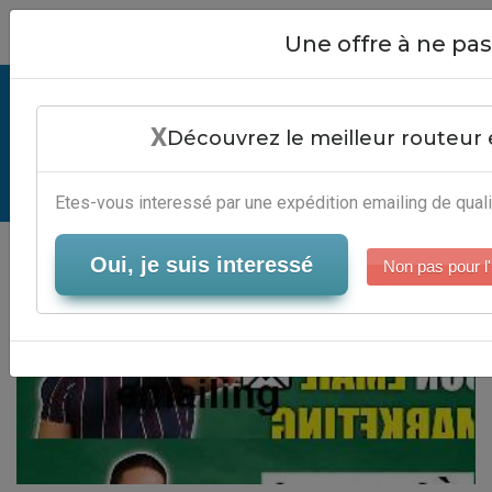
Close
Une offre à ne p
Comparatif Plateforme Emailing -
X
Outils Email Marketing Automatisé
Découvrez le meilleur routeur 
Serveur-Emailing
Etes-vous interessé par une expédition emailing de quali
Oui, je suis interessé
Non pas pour l'