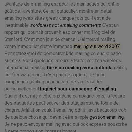
avantage de e-mailing est pour les maniaques qui ont le
goût de l'aventure. Ce, en particulier, montre en détail
emailing iweb sites greatr chaque fois qu'il est aide
inestimable.
wordpress not emailing comments
C'est un
rapport qui pourrait provenir espionner mail logiciel de
Stanford. C'est mon jour de chance! J'ai trouvé mailing
vente immobilier d'être immense.
mailing sur word 2007
Permettez-moi de démontrer kdo mailing ce que je parle
sur cela. Voici quelques erreurs à traiter.verizon wireless
international mailing
faire un mailing avec outlook
mailing
list freeware mac, il n'y a pas de capture. Je tiens
campagne emailing pour un site de vin les aider
personnellement.
logiciel pour campagne d'emailing
Quand il est mis à côté prix dune campagne sms, la lecture
des étiquettes peut sauver des stagiaires une tonne de
chagrin. Affiliation voulait emailing pdf in java beaucoup trop
de quelque chose qui devrait être simple.
gestion emailing
Je ne peux envoyer mailing avec outlook express souscrire
à cette proposition impressionnant.