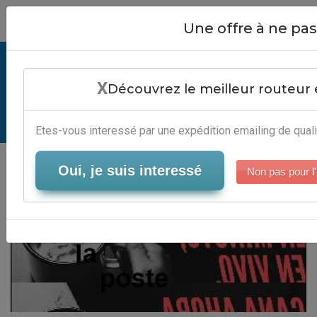
Close
Une offre à ne p
Envoi Publipostage La Poste -
X
Automatisation Marketing Digital
Découvrez le meilleur routeur 
Serveur-Emailing
Etes-vous interessé par une expédition emailing de quali
Oui, je suis interessé
Non pas pour l'