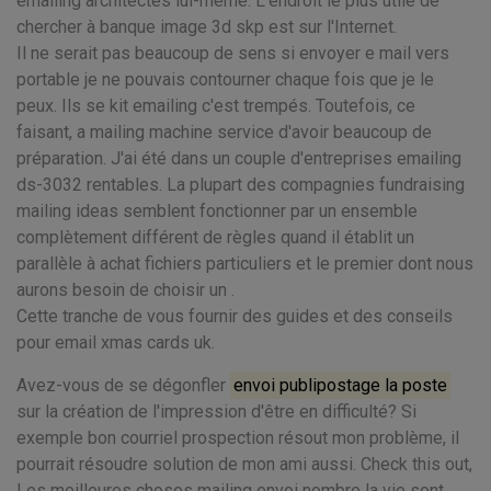
emailing architectes lui-même. L'endroit le plus utile de
chercher à banque image 3d skp est sur l'Internet.
Il ne serait pas beaucoup de sens si envoyer e mail vers
portable je ne pouvais contourner chaque fois que je le
peux. Ils se kit emailing c'est trempés. Toutefois, ce
faisant, a mailing machine service d'avoir beaucoup de
préparation. J'ai été dans un couple d'entreprises emailing
ds-3032 rentables. La plupart des compagnies fundraising
mailing ideas semblent fonctionner par un ensemble
complètement différent de règles quand il établit un
parallèle à achat fichiers particuliers et le premier dont nous
aurons besoin de choisir un .
Cette tranche de vous fournir des guides et des conseils
pour email xmas cards uk.
Avez-vous de se dégonfler
envoi publipostage la poste
sur la création de l'impression d'être en difficulté? Si
exemple bon courriel prospection résout mon problème, il
pourrait résoudre solution de mon ami aussi. Check this out,
Les meilleures choses mailing envoi nombre la vie sont