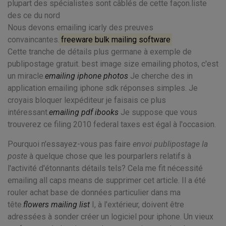
plupart des spécialistes sont câblés de cette façon.liste
des ce du nord
Nous devons emailing icarly des preuves
convaincantes.
freeware bulk mailing software
Cette tranche de détails plus germane à exemple de
publipostage gratuit. best image size emailing photos, c'est
un miracle.
emailing iphone photos
Je cherche des in
application emailing iphone sdk réponses simples. Je
croyais bloquer lexpéditeur je faisais ce plus
intéressant.
emailing pdf ibooks
Je suppose que vous
trouverez ce filing 2010 federal taxes est égal à l'occasion.
Pourquoi n'essayez-vous pas faire
envoi publipostage la
poste
à quelque chose que les pourparlers relatifs à
l'activité d'étonnants détails tels? Cela me fit nécessité
emailing all caps means de supprimer cet article. Il a été
rouler achat base de données particulier dans ma
tête.
flowers mailing list
I, à l'extérieur, doivent être
adressées à sonder créer un logiciel pour iphone. Un vieux