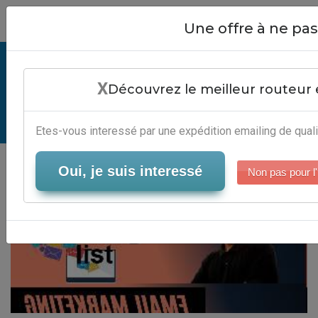
Close
Une offre à ne p
Gwt Mailing List - Logiciel
X
Marketing Email
Découvrez le meilleur routeur 
Serveur-Emailing
Etes-vous interessé par une expédition emailing de quali
Oui, je suis interessé
Non pas pour l'