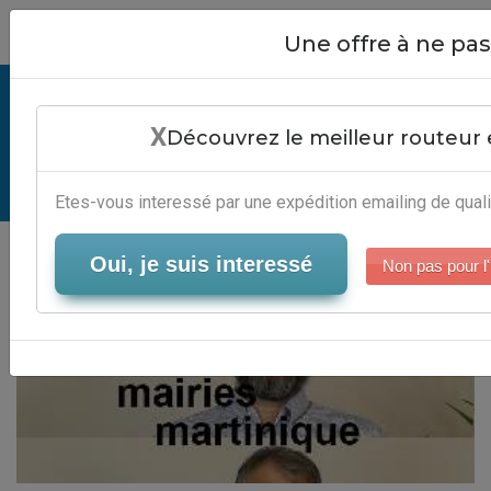
Close
Une offre à ne p
Liste Des Mairies Martinique -
X
Plateforme Marketing Automation
Découvrez le meilleur routeur 
Serveur-Emailing
Etes-vous interessé par une expédition emailing de quali
Oui, je suis interessé
Non pas pour l'