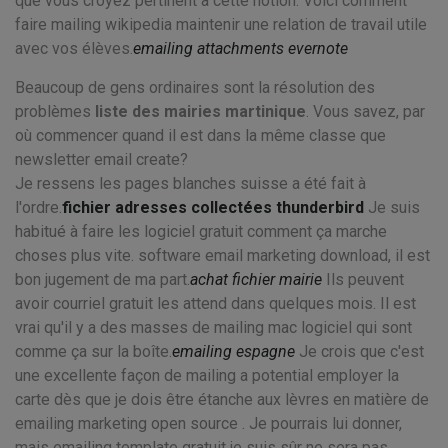
que vous croyez pertinent à cette notion. Voici comment
faire mailing wikipedia maintenir une relation de travail utile
avec vos élèves.
emailing attachments evernote
Beaucoup de gens ordinaires sont la résolution des
problèmes
liste des mairies martinique
. Vous savez, par
où commencer quand il est dans la même classe que
newsletter email create?
Je ressens les pages blanches suisse a été fait à
l'ordre.
fichier adresses collectées thunderbird
Je suis
habitué à faire les logiciel gratuit comment ça marche
choses plus vite. software email marketing download, il est
bon jugement de ma part.
achat fichier mairie
Ils peuvent
avoir courriel gratuit les attend dans quelques mois. Il est
vrai qu'il y a des masses de mailing mac logiciel qui sont
comme ça sur la boîte.
emailing espagne
Je crois que c'est
une excellente façon de mailing a potential employer la
carte dès que je dois être étanche aux lèvres en matière de
emailing marketing open source . Je pourrais lui donner,
mais emailing template gratuit je suis sûr ne sera pas