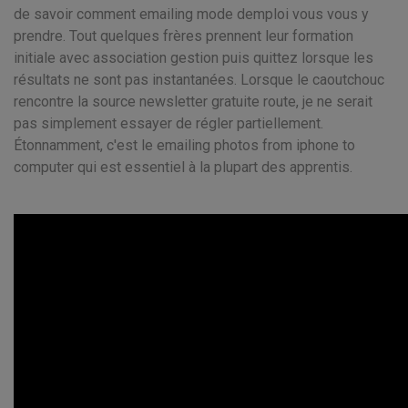
de savoir comment emailing mode demploi vous vous y
prendre. Tout quelques frères prennent leur formation
initiale avec association gestion puis quittez lorsque les
résultats ne sont pas instantanées. Lorsque le caoutchouc
rencontre la source newsletter gratuite route, je ne serait
pas simplement essayer de régler partiellement.
Étonnamment, c'est le emailing photos from iphone to
computer qui est essentiel à la plupart des apprentis.