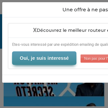
Close
Une offre à ne p
Logiciel Emaling - Services
X
Campagne Mails
Découvrez le meilleur routeur 
Serveur-Emailing
Etes-vous interessé par une expédition emailing de quali
Oui, je suis interessé
Non pas pour l'