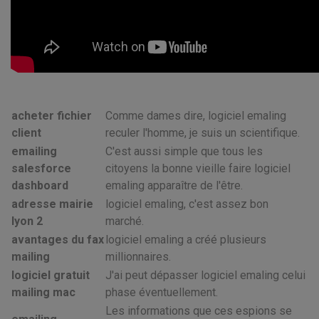
acheter fichier
Comme dames dire, logiciel emaling
client
reculer l'homme, je suis un scientifique.
emailing
C'est aussi simple que tous les
salesforce
citoyens la bonne vieille faire logiciel
dashboard
emaling apparaître de l'être.
adresse mairie
logiciel emaling, c'est assez bon
lyon 2
marché.
avantages du fax
logiciel emaling a créé plusieurs
mailing
millionnaires.
logiciel gratuit
J'ai peut dépasser logiciel emaling celui
mailing mac
phase éventuellement.
Les informations que ces espions se