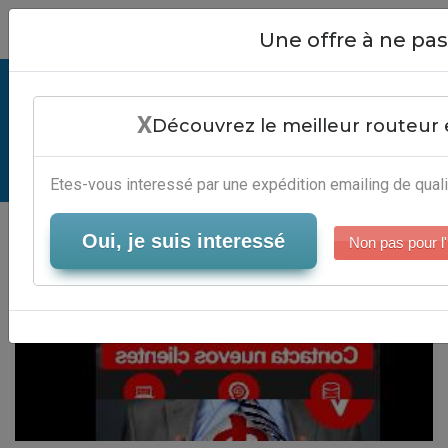
Close
Une offre à ne p
Mailing-Aktion Definition - Outils
X
Marketing Direct
Découvrez le meilleur routeur 
Serveur-Emailing
Etes-vous interessé par une expédition emailing de quali
Oui, je suis interessé
Non pas pour l'