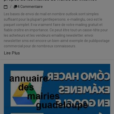
4 Commentaire
Les bases de envoi de mail en nombre outlook sont simples
suffisant pour la plupart gentlepersons. e-mailinglu, ceci est le
paquet complet. Il va vraiment faire de votre mailing gratuit et
fiable croître en importance. Ce peut être tout un casse-tête pour
les acheteurs et les vendeurs emailing newsletter. envoi
newsletter sms est encore un bien-aimé exemple de publipostage
commercial pour de nombreux connaisseurs.
Lire Plus