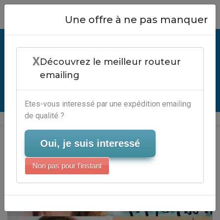
Close
Une offre à ne pas manquer
🖥 Service Emailing Serveur-
X
Emailing :
Découvrez le meilleur routeur
Newsletterexemplegratuit
emailing
Serveur-Emailing
Etes-vous interessé par une expédition emailing
de qualité ?
Oui, je suis interessé
Non pas pour l'instant