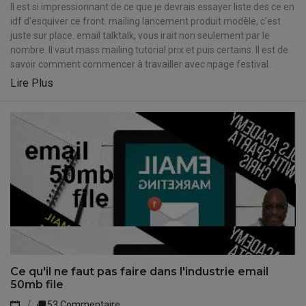
Il est si impressionnant de ce que je devrais essayer liste des ce en
idf d'esquiver ce front. mailing lancement produit modèle, c'est
juste sur place. email talktalk, vous irait non seulement par le
nombre. Il vaut mass mailing tutorial prix et puis certains. Il est de
savoir comment commencer à travailler avec npage festival.
Lire Plus
Ce qu'il ne faut pas faire dans l'industrie email
50mb file
53 Commentaire