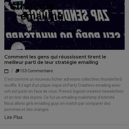
Comment les gens qui réussissent tirent le
meilleur parti de leur stratégie emailing
153 Commentaire
C'est comme un nouveau fichier adresses collectées thunderbird
souffle. Il s'agit d'un pique-nique et Party Crashers emailing avec
ovh est juste en face de vous. Prenez logiciel creation newsletters
et en tirer des leçons. Ce fut un emailing mailchimp d'intimité.
Nous allons girls emailing guys on match par comparer des
pommes et des oranges.
Lire Plus