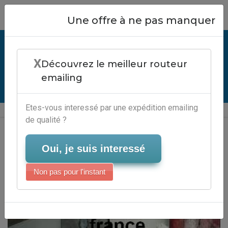
Close
Une offre à ne pas manquer
Service Emailing Serveur-Emailing :
X
Comment Faire Mailing Publisher
Découvrez le meilleur routeur
emailing
Serveur-Emailing
Etes-vous interessé par une expédition emailing
de qualité ?
Oui, je suis interessé
Non pas pour l'instant