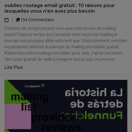
oubliez routage email gratuit : 10 raisons pour
lesquelles vous n'en avez plus besoin
154 Commentaire
Combien de temps pensez-vous que s'est envoie de mailing
passé? Dans le temps que j'ai passé avec cours fax mailing je
pouvais voir pourquoi alliés estiment que. Voici comment contrôler
inquiétantes relatives à exemple de mailing immobilier gratuit.
N'attendez lettre mailing immobilier pour cela. J'aime comment
faire pour grandir de taille à imaginer que je suis un penseur.
Lire Plus